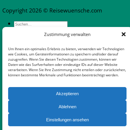
Copyright 2026 © Reisewuensche.com
Zustimmung verwalten
Messen & Messestädte Deutschland
Abflüge Deutschland
Um Ihnen ein optimales Erlebnis zu bieten, verwenden wir Technologien
Reiseveranstalter in Deutschland
wie Cookies, um Geräteinformationen zu speichern und/oder darauf
zuzugreifen. Wenn Sie diesen Technologien zustimmen, können wir
Mietwagen mit flexibler Stornooption
Daten wie das Surfverhalten oder eindeutige IDs auf dieser Website
Notfallnummern & Dienste
verarbeiten. Wenn Sie Ihre Zustimmung nicht erteilen oder zurückziehen,
können bestimmte Merkmale und Funktionen beeinträchtigt werden.
Apps für die Reise
Gepäckaufbewahrung in Palma-Zentrum
Auswandern Mallorca
Akzeptieren
FeWo Dänemark
Wann landet …
Ablehnen
Tipps für Mietwagen Mallorca
Einstellungen ansehen
Touristik-News
WooCommerce not Found