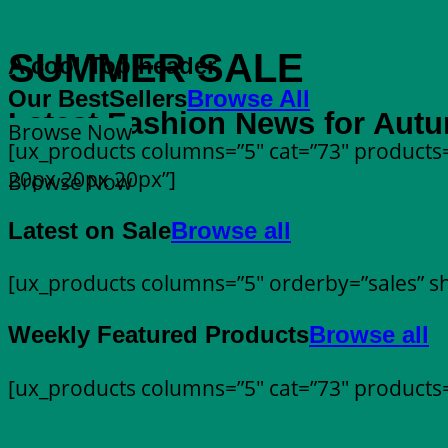
SUMMER SALE
A cool Top header
Our BestSellers
Browse All
Latest Fashion News for Aut
Browse Now
[ux_products columns=”5″ cat=”73″ products=
20px 20px 20px”]
Browse Now
Latest on Sale
Browse all
[ux_products columns=”5″ orderby=”sales” sh
Weekly Featured Products
Browse all
[ux_products columns=”5″ cat=”73″ products=