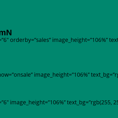
umN
”6″ orderby=”sales” image_height=”106%” text
ow=”onsale” image_height=”106%” text_bg=”rg
”6″ image_height=”106%” text_bg=”rgb(255, 25