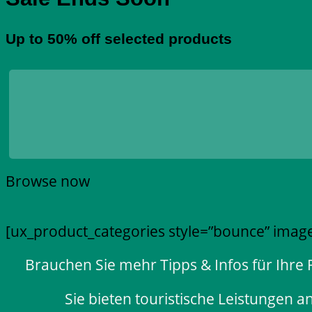
Up to
50% off
selected products
Browse now
[ux_product_categories style=”bounce” imag
Brauchen Sie mehr Tipps & Infos für Ihre
Sie bieten touristische Leistungen a