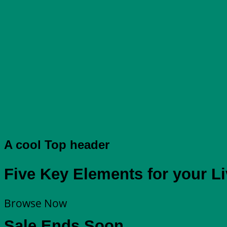
A cool Top header
Five Key Elements for your L
Browse Now
Sale Ends Soon