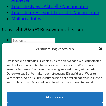
Anbieter
Touristik.News Aktuelle Nachrichten
Touristikpresse.net Touristik-Nachrichten
Mallorca-Infos
Copyright 2026 © Reisewuensche.com
Zustimmung verwalten
Messen & Messestädte Deutschland
Abflüge Deutschland
Um Ihnen ein optimales Erlebnis zu bieten, verwenden wir Technologien
Reiseveranstalter in Deutschland
wie Cookies, um Geräteinformationen zu speichern und/oder darauf
zuzugreifen. Wenn Sie diesen Technologien zustimmen, können wir
Mietwagen mit flexibler Stornooption
Daten wie das Surfverhalten oder eindeutige IDs auf dieser Website
Notfallnummern & Dienste
verarbeiten. Wenn Sie Ihre Zustimmung nicht erteilen oder zurückziehen,
können bestimmte Merkmale und Funktionen beeinträchtigt werden.
Apps für die Reise
Gepäckaufbewahrung in Palma-Zentrum
Auswandern Mallorca
Akzeptieren
FeWo Dänemark