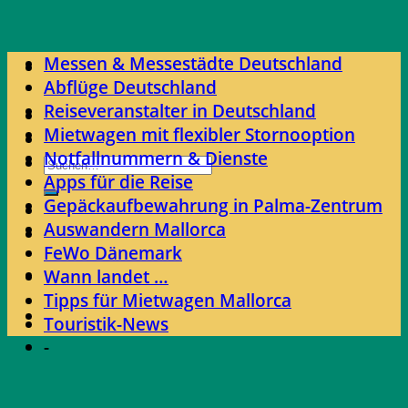
Skip
to
Messen & Messestädte Deutschland
content
Abflüge Deutschland
Reiseveranstalter in Deutschland
Mietwagen mit flexibler Stornooption
Notfallnummern & Dienste
Apps für die Reise
Gepäckaufbewahrung in Palma-Zentrum
Auswandern Mallorca
FeWo Dänemark
Wann landet …
Tipps für Mietwagen Mallorca
Touristik-News
-