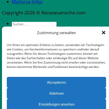
Mallorca-Infos
Copyright 2026 © Reisewuensche.com
Zustimmung verwalten
Messen & Messestädte Deutschland
Abflüge Deutschland
Um Ihnen ein optimales Erlebnis zu bieten, verwenden wir Technologien
Reiseveranstalter in Deutschland
wie Cookies, um Geräteinformationen zu speichern und/oder darauf
zuzugreifen. Wenn Sie diesen Technologien zustimmen, können wir
Mietwagen mit flexibler Stornooption
Daten wie das Surfverhalten oder eindeutige IDs auf dieser Website
Notfallnummern & Dienste
verarbeiten. Wenn Sie Ihre Zustimmung nicht erteilen oder zurückziehen,
Apps für die Reise
können bestimmte Merkmale und Funktionen beeinträchtigt werden.
A cool Top header
Gepäckaufbewahrung in Palma-Zentrum
Auswandern Mallorca
Five Key Elements for
Akzeptieren
FeWo Dänemark
your Living room
Wann landet …
Ablehnen
Tipps für Mietwagen Mallorca
Browse Now
Einstellungen ansehen
Touristik-News