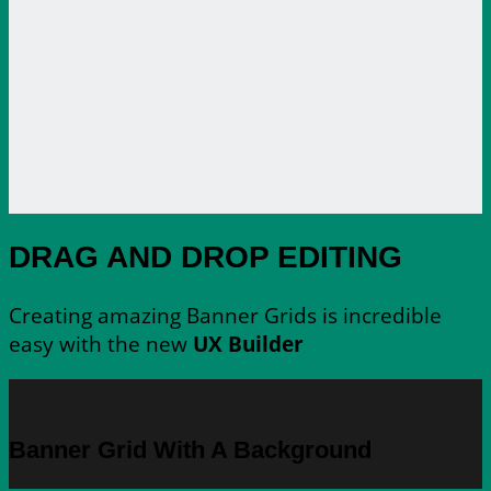
DRAG AND DROP EDITING
Creating amazing Banner Grids is incredible
easy with the new
UX Builder
Banner Grid With A Background