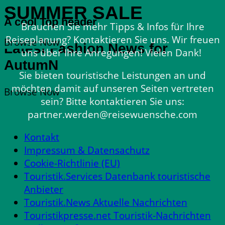
SUMMER SALE
A cool Top header
Brauchen Sie mehr Tipps & Infos für Ihre
Reiseplanung? Kontaktieren Sie uns. Wir freuen
Browse Now
Latest Fashion News for
uns über Ihre Anregungen! Vielen Dank!
AutumN
Sie bieten touristische Leistungen an und
möchten damit auf unseren Seiten vertreten
Browse Now
sein? Bitte kontaktieren Sie uns:
partner.werden@reisewuensche.com
Kontakt
Impressum & Datensachutz
Cookie-Richtlinie (EU)
Touristik.Services Datenbank touristische
Anbieter
Touristik.News Aktuelle Nachrichten
Touristikpresse.net Touristik-Nachrichten