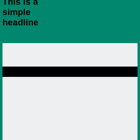
This is a
simple
headline
Shop now
SALE ENDS SOON