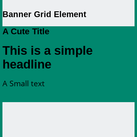
Banner Grid Element
A Cute Title
This is a simple
headline
A Small text
Click me!