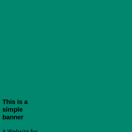
This is a
simple
banner
A Website for