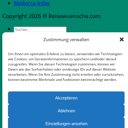
Mallorca-Infos
Copyright 2026 © Reisewuensche.com
Zustimmung verwalten
Messen & Messestädte Deutschland
Abflüge Deutschland
Um Ihnen ein optimales Erlebnis zu bieten, verwenden wir Technologien
Reiseveranstalter in Deutschland
wie Cookies, um Geräteinformationen zu speichern und/oder darauf
zuzugreifen. Wenn Sie diesen Technologien zustimmen, können wir
Mietwagen mit flexibler Stornooption
Daten wie das Surfverhalten oder eindeutige IDs auf dieser Website
Notfallnummern & Dienste
verarbeiten. Wenn Sie Ihre Zustimmung nicht erteilen oder zurückziehen,
Apps für die Reise
können bestimmte Merkmale und Funktionen beeinträchtigt werden.
Gepäckaufbewahrung in Palma-Zentrum
Auswandern Mallorca
Akzeptieren
FeWo Dänemark
Wann landet …
Ablehnen
Tipps für Mietwagen Mallorca
Einstellungen ansehen
Touristik-News