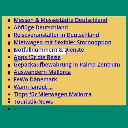
Skip
to
Messen & Messestädte Deutschland
content
Abflüge Deutschland
Reiseveranstalter in Deutschland
Mietwagen mit flexibler Stornooption
Notfallnummern & Dienste
Apps für die Reise
Gepäckaufbewahrung in Palma-Zentrum
Auswandern Mallorca
FeWo Dänemark
Wann landet …
Tipps für Mietwagen Mallorca
Touristik-News
-