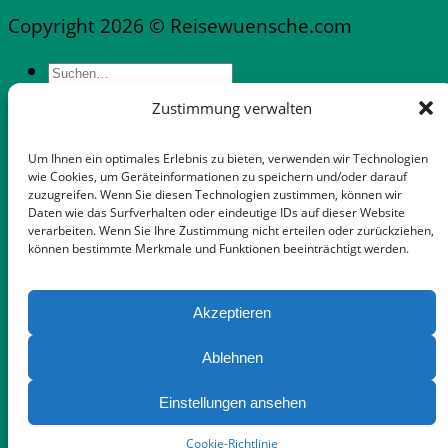
Copyright 2026 © Reisewuensche.com
Zustimmung verwalten
Messen & Messestädte Deutschland
Abflüge Deutschland
Um Ihnen ein optimales Erlebnis zu bieten, verwenden wir Technologien
Reiseveranstalter in Deutschland
wie Cookies, um Geräteinformationen zu speichern und/oder darauf
zuzugreifen. Wenn Sie diesen Technologien zustimmen, können wir
Mietwagen mit flexibler Stornooption
Daten wie das Surfverhalten oder eindeutige IDs auf dieser Website
Notfallnummern & Dienste
verarbeiten. Wenn Sie Ihre Zustimmung nicht erteilen oder zurückziehen,
können bestimmte Merkmale und Funktionen beeinträchtigt werden.
Apps für die Reise
Gepäckaufbewahrung in Palma-Zentrum
Auswandern Mallorca
Akzeptieren
FeWo Dänemark
Wann landet …
Ablehnen
Tipps für Mietwagen Mallorca
Einstellungen ansehen
Touristik-News
WooCommerce not Found
Cookie-Richtlinie