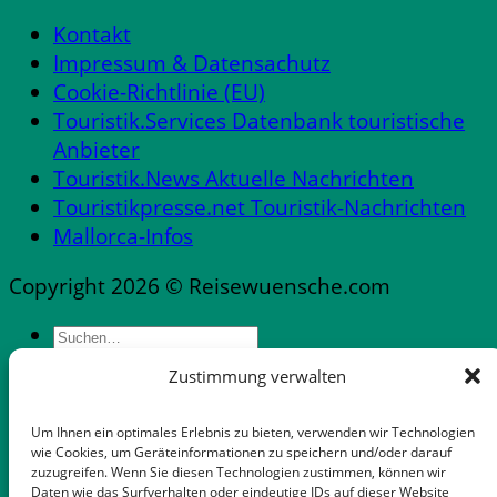
Kontakt
Impressum & Datensachutz
Cookie-Richtlinie (EU)
Touristik.Services Datenbank touristische
Anbieter
Touristik.News Aktuelle Nachrichten
Touristikpresse.net Touristik-Nachrichten
Mallorca-Infos
Copyright 2026 © Reisewuensche.com
Zustimmung verwalten
Messen & Messestädte Deutschland
Abflüge Deutschland
Um Ihnen ein optimales Erlebnis zu bieten, verwenden wir Technologien
Reiseveranstalter in Deutschland
wie Cookies, um Geräteinformationen zu speichern und/oder darauf
zuzugreifen. Wenn Sie diesen Technologien zustimmen, können wir
Mietwagen mit flexibler Stornooption
Daten wie das Surfverhalten oder eindeutige IDs auf dieser Website